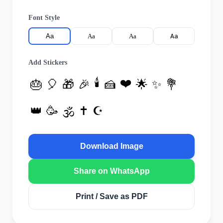
Font Style
Aa
Aa
Aa
Aa
Add Stickers
🕯️
❤️
🎂
🎈
🎁
🎉
🍰
🌟
✨
💐
👑
🥳
✝️
☪️
🕉️
Download Image
Share on WhatsApp
Print / Save as PDF