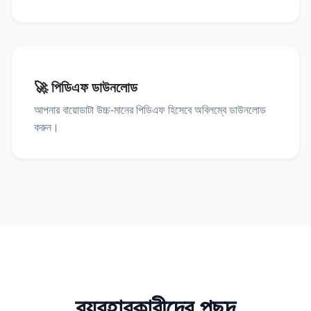
🚀 পিডিএফ ডাউনলোড
আপনার বায়োডাটা উচ্চ-মানের পিডিএফ হিসেবে অবিলম্বে ডাউনলোড
করুন।
ব্যবহারকারীদের পছন্দ