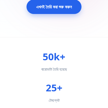
এখনই তৈরি করা শুরু করুন
50k+
বায়োডাটা তৈরি হয়েছে
25+
টেমপ্লেট