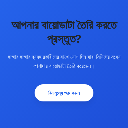
আপনার বায়োডাটা তৈরি করতে
প্রস্তুত?
হাজার হাজার ব্যবহারকারীদের সাথে যোগ দিন যারা মিনিটের মধ্যে
পেশাদার বায়োডাটা তৈরি করেছেন।
বিনামূল্যে শুরু করুন