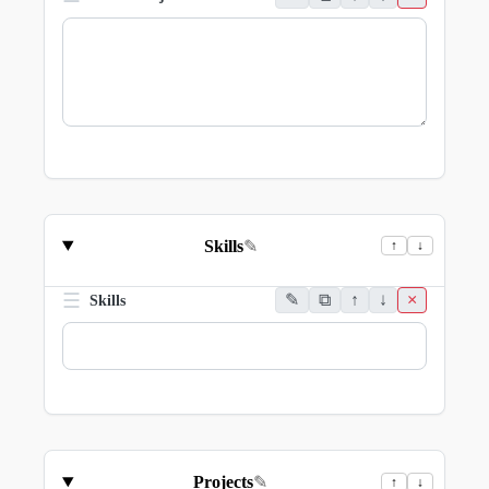
Skills
✎
↑
↓
☰
✎
⧉
↑
↓
×
Skills
Projects
✎
↑
↓