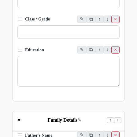
☰
✎
⧉
↑
↓
×
Class / Grade
☰
✎
⧉
↑
↓
×
Education
Family Details
✎
↑
↓
☰
✎
⧉
↑
↓
×
Father's Name