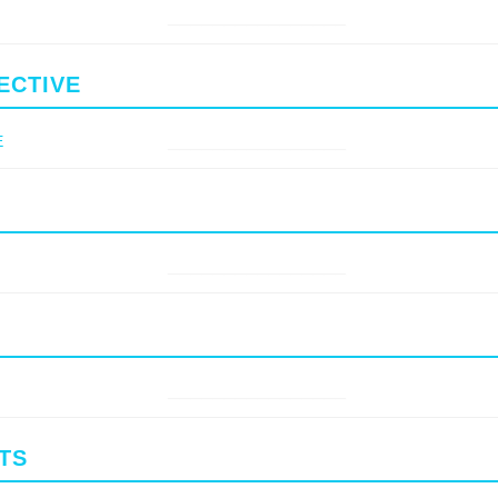
________________
ECTIVE
________________
E
________________
________________
TS