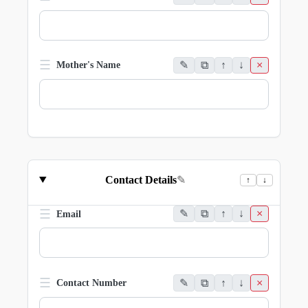
☰
✎
⧉
↑
↓
×
Mother's Name
Contact Details
✎
↑
↓
☰
✎
⧉
↑
↓
×
Email
☰
✎
⧉
↑
↓
×
Contact Number