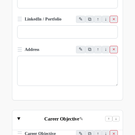
☰
✎
⧉
↑
↓
×
LinkedIn / Portfolio
☰
✎
⧉
↑
↓
×
Address
Career Objective
✎
↑
↓
☰
✎
⧉
↑
↓
×
Career Objective