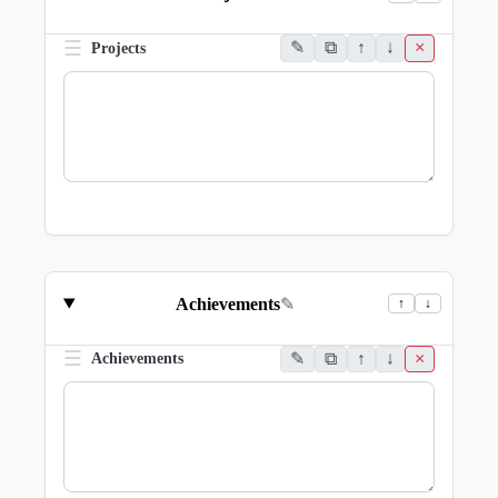
☰
✎
⧉
↑
↓
×
Projects
Achievements
✎
↑
↓
☰
✎
⧉
↑
↓
×
Achievements