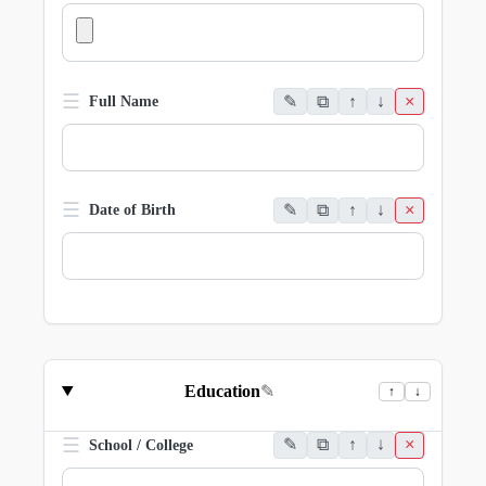
☰
✎
⧉
↑
↓
×
Full Name
☰
✎
⧉
↑
↓
×
Date of Birth
Education
✎
↑
↓
☰
✎
⧉
↑
↓
×
School / College