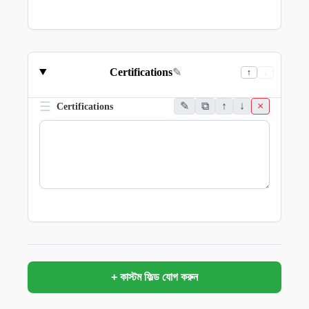
Certifications
✎
↑
↓
☰
✎
⧉
↑
↓
×
Certifications
+ কাস্টম ফিল্ড যোগ করুন