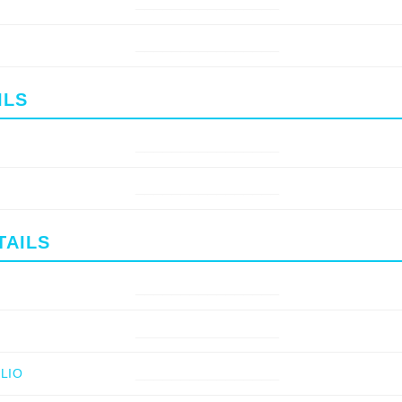
________________
________________
ILS
________________
________________
TAILS
________________
________________
________________
LIO