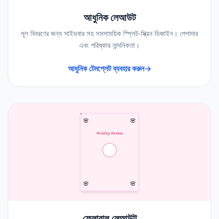
আধুনিক লেআউট
মূল বিবরণের জন্য সাইডবার সহ সমসাময়িক স্প্লিট-স্ক্রিন ডিজাইন। পেশাদার
এবং পরিষ্কার নান্দনিকতা।
আধুনিক টেমপ্লেট ব্যবহার করুন
→
🌸
🌸
Wedding Biodata
🌸
🌸
ফ্লোরাল লেআউট