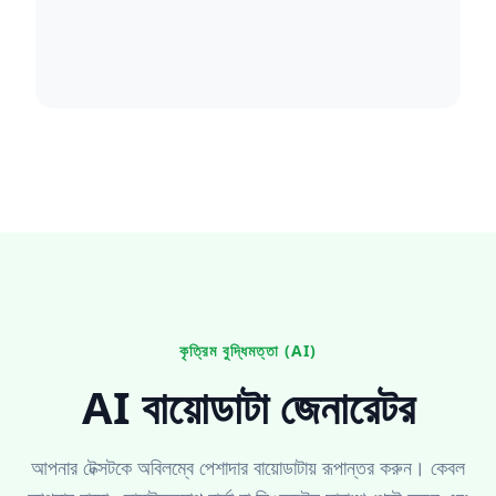
কৃত্রিম বুদ্ধিমত্তা (AI)
AI বায়োডাটা জেনারেটর
আপনার টেক্সটকে অবিলম্বে পেশাদার বায়োডাটায় রূপান্তর করুন। কেবল