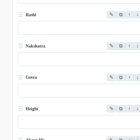
☰
✎
⧉
↑
↓
Rashi
☰
✎
⧉
↑
↓
Nakshatra
☰
✎
⧉
↑
↓
Gotra
☰
✎
⧉
↑
↓
Height