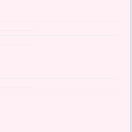
______________
______________
______________
______________
______________
______________
______________
______________