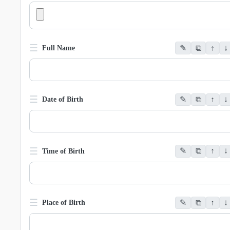
☰
✎
⧉
↑
↓
Full Name
☰
✎
⧉
↑
↓
Date of Birth
☰
✎
⧉
↑
↓
Time of Birth
☰
✎
⧉
↑
↓
Place of Birth