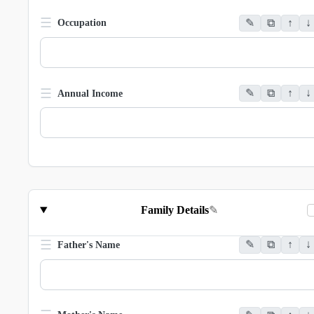
☰
✎
⧉
↑
↓
Occupation
☰
✎
⧉
↑
↓
Annual Income
Family Details
✎
☰
✎
⧉
↑
↓
Father's Name