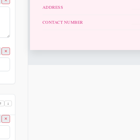
×
__
ADDRESS
__
CONTACT NUMBER
×
↑
↓
×