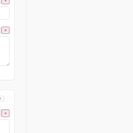
×
×
↑
↓
×