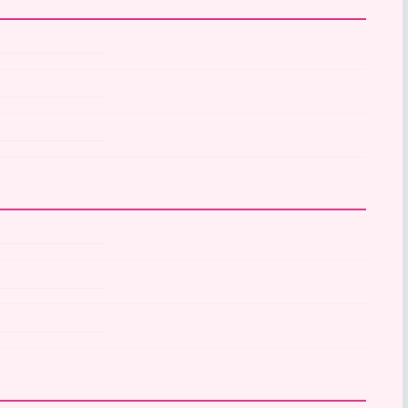
______________
______________
______________
______________
______________
______________