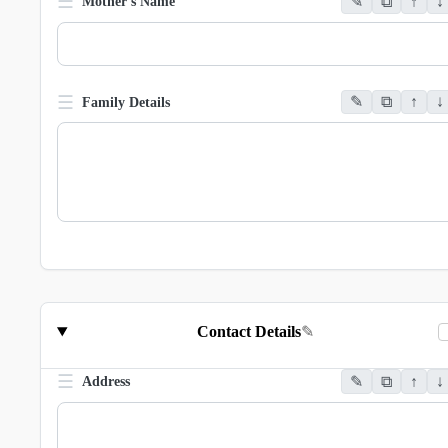
☰
✎
⧉
↑
↓
Mother's Name
☰
✎
⧉
↑
↓
Family Details
Contact Details
✎
☰
✎
⧉
↑
↓
Address