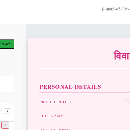
होम
हमारे बारे में
टेम्
ड करें
विव
PERSONAL DETAILS
[फो
PROFILE PHOTO
↑
↓
__
FULL NAME
×
__
DATE OF BIRTH