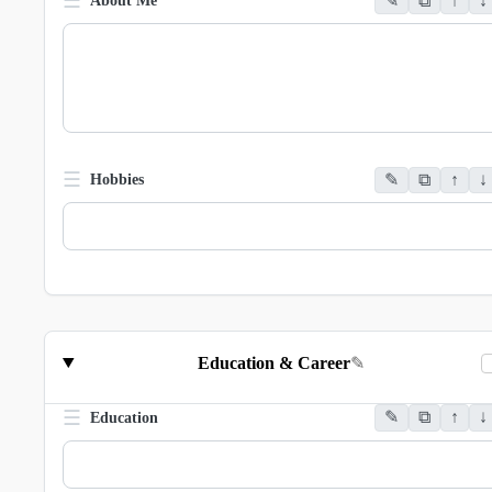
☰
✎
⧉
↑
↓
About Me
☰
✎
⧉
↑
↓
Hobbies
Education & Career
✎
☰
✎
⧉
↑
↓
Education