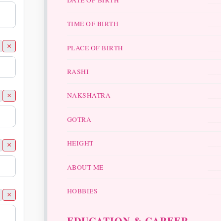
__
TIME OF BIRTH
__
×
PLACE OF BIRTH
__
RASHI
__
NAKSHATRA
×
__
GOTRA
__
HEIGHT
×
__
ABOUT ME
__
HOBBIES
×
EDUCATION & CAREER