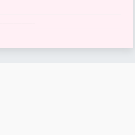
______________
______________