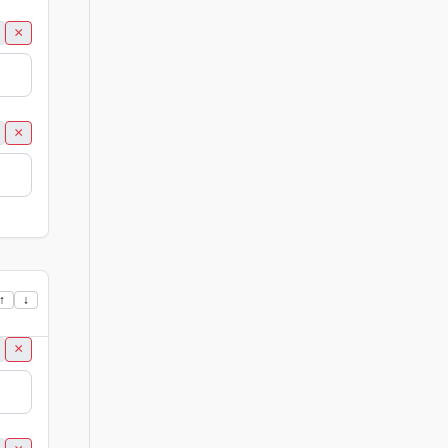
×
×
↑
↓
×