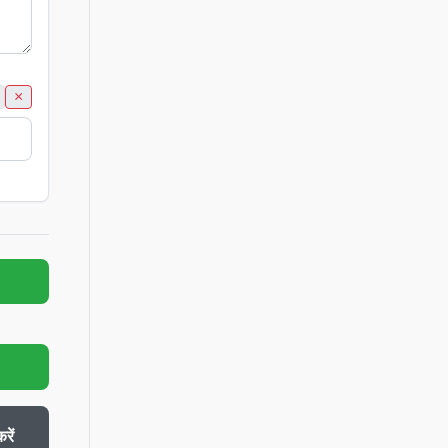
×
रें