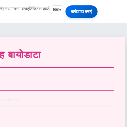
पलेट्स
आमंत्रण बनाएं
डिजिटल कार्ड
हिंदी
▼
बायोडाटा बनाएं
ाह
बायोडाटा
टो अपलोड]
______________
______________