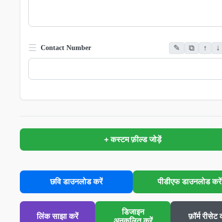
☰
✎
⧉
↑
↓
Contact Number
+ कस्टम फ़ील्ड जोड़ें
छवि डाउनलोड करें
पीडीएफ डाउनलोड करें
डिजाइन
लिंक साझा करें
फ़ॉर्म रीसेट क
अनुकूलित करें